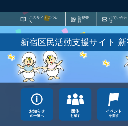
サイト内検索
このサイトについ
新規登
お問い合わ
て
録
せ
新宿区民活動支援サイト 
お知らせ
団体
イベント
の一覧へ
を探す
を探す