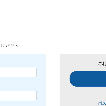
用ください。
ご
パ