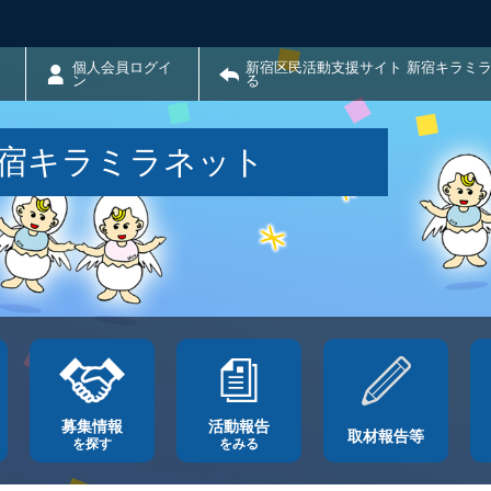
個人会員ログイ
新宿区民活動支援サイト 新宿キラミ
ン
る
新宿キラミラネット
募集情報
活動報告
取材報告等
を探す
をみる