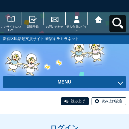
このサイトにつ
新規登録
お問い合わせ
個人会員ログイ
新宿区民活動支
いて
ン
援サイト 新宿キ
ラミラネットへ
戻る
新宿区民活動支援サイト 新宿キラミラネット
MENU
読み上げ
読み上げ設定
ログイン