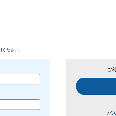
用ください。
ご
パ