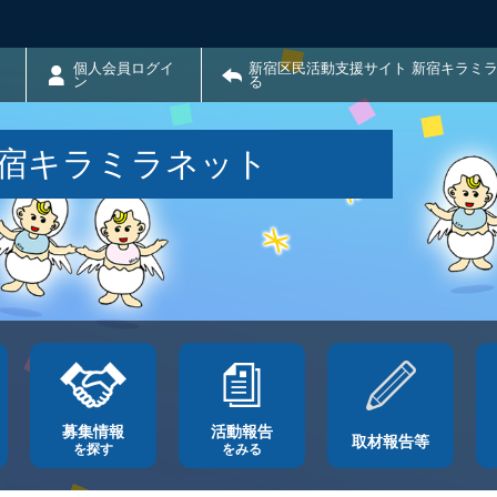
個人会員ログイ
新宿区民活動支援サイト 新宿キラミ
ン
る
新宿キラミラネット
募集情報
活動報告
取材報告等
を探す
をみる