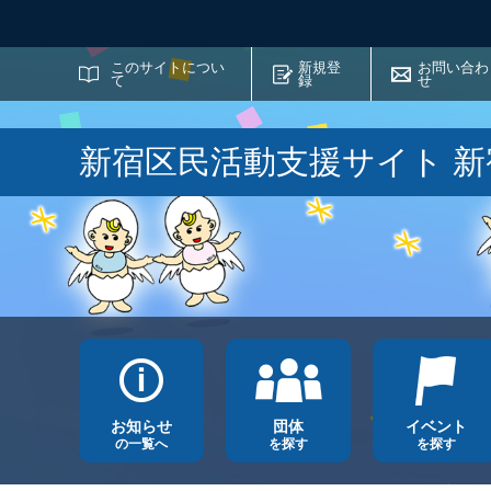
サイト内検索
このサイトについ
新規登
お問い合わ
て
録
せ
新宿区民活動支援サイト 
お知らせ
団体
イベント
の一覧へ
を探す
を探す