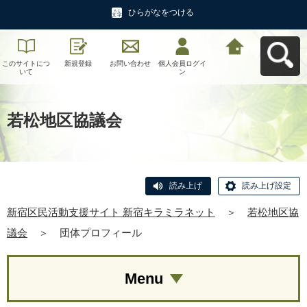
ひらがなをつける
このサイトにつ
新規登録
お問い合わせ
個人会員ログイ
新宿区民活動支
いて
ン
援サイト 新宿キ
ラミラネットへ
戻る
若松地区協議会
読み上げ
読み上げ設定
新宿区民活動支援サイト 新宿キラミラネット
＞
若松地区協
議会
＞
団体プロフィール
Menu