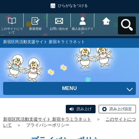
ひらがなをつける
このサイトにつ
新規登録
お問い合わせ
個人会員ログイ
新宿区民活動支
いて
ン
援サイト 新宿キ
ラミラネットへ
戻る
新宿区民活動支援サイト 新宿キラミラネット
MENU
読み上げ
読み上げ設定
新宿区民活動支援サイト 新宿キラミラネット
＞
このサイトにつ
いて
＞
プライバシーポリシー