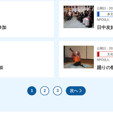
公開日：20
多
NPO法人
参加
日中友
公開日：20
文
NPO法人
加
踊りの
1
2
3
次へ