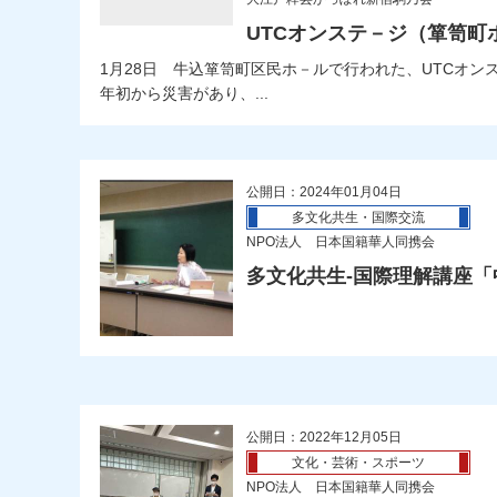
UTCオンステ－ジ（箪笥町
1月28日 牛込箪笥町区民ホ－ルで行われた、UTCオン
年初から災害があり、...
公開日：2024年01月04日
多文化共生・国際交流
NPO法人 日本国籍華人同携会
多文化共生-国際理解講座
公開日：2022年12月05日
文化・芸術・スポーツ
NPO法人 日本国籍華人同携会