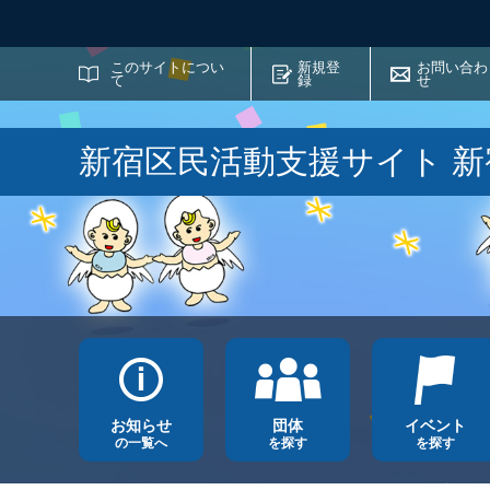
サイト内検索
このサイトについ
新規登
お問い合わ
て
録
せ
新宿区民活動支援サイト 
お知らせ
団体
イベント
の一覧へ
を探す
を探す