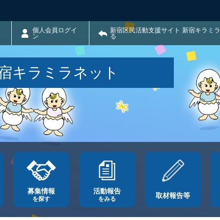
個人会員ログイ
新宿区民活動支援サイト 新宿キラミ
ン
る
新宿キラミラネット
募集情報
活動報告
取材報告等
を探す
をみる