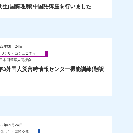
共生(国際理解)中国語講座を行いました
22年09月24日
ちづくり・コミュニティ
 日本国籍華人同携会
9年3外国人災害時情報センター機能訓練(翻訳
22年09月24日
文化共生・国際交流