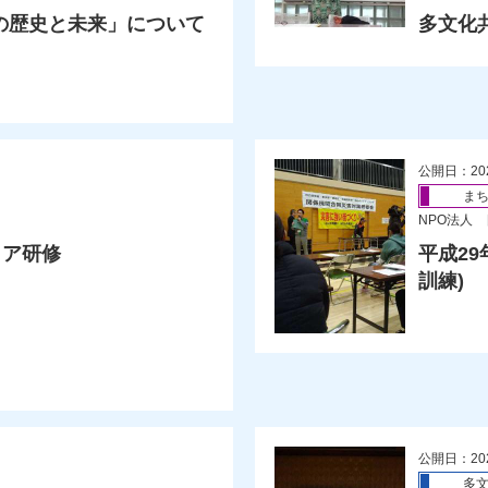
の歴史と未来」について
多文化
公開日：20
ま
NPO法人
ィア研修
平成2
訓練)
公開日：20
多