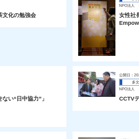
NPO法人
茶文化の勉強会
女性社長
Empowe
公開日：20
多
NPO法人
ない“日中協力”」
CCT