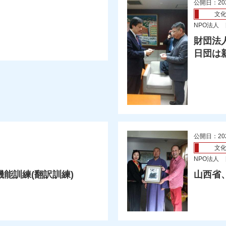
公開日：20
文
NPO法人
財団法
日団は
公開日：20
文
NPO法人
能訓練(翻訳訓練)
山西省