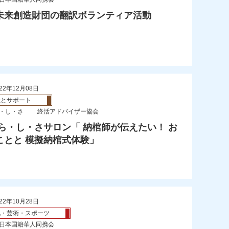
未来創造財団の翻訳ボランティア活動
22年12月08日
祉とサポート
ら・し・さ 終活アドバイザー協会
 ら・し・さサロン「 納棺師が伝えたい！ お
ことと 模擬納棺式体験」
22年10月28日
化・芸術・スポーツ
 日本国籍華人同携会