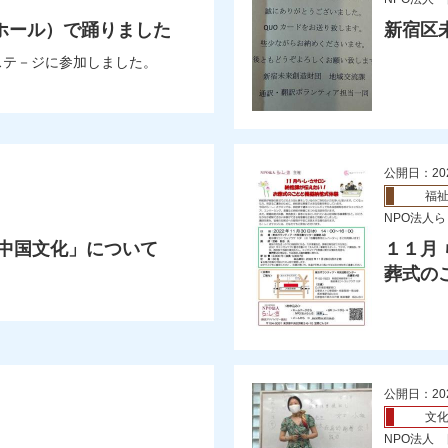
ホール）で踊りました
新宿区
ステ－ジに参加しました。
公開日：20
福
NPO法人
「中国文化」について
１１月
葬式の
公開日：20
文
NPO法人