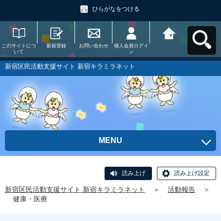
ひらがなをつける
このサイトにつ
新規登録
お問い合わせ
個人会員ログイ
新宿区民活動支
いて
ン
援サイト 新宿キ
ラミラネットへ
戻る
新宿区民活動支援サイト 新宿キラミラネット
MENU
読み上げ
読み上げ設定
新宿区民活動支援サイト 新宿キラミラネット
＞
活動報告
＞
健康・医療