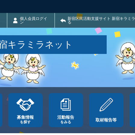
個人会員ログイ
新宿区民活動支援サイト 新宿キラミ
ン
る
新宿キラミラネット
募集情報
活動報告
取材報告等
を探す
をみる