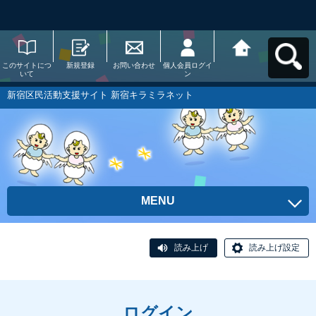
このサイトにつ
新規登録
お問い合わせ
個人会員ログイ
新宿区民活動支
いて
ン
援サイト 新宿キ
ラミラネットへ
戻る
新宿区民活動支援サイト 新宿キラミラネット
MENU
読み上げ
読み上げ設定
ログイン