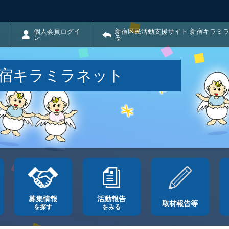
個人会員ログイ
新宿区民活動支援サイト 新宿キラミ
ン
る
新宿キラミラネット
募集情報
活動報告
取材報告等
を探す
をみる