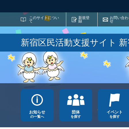
サイト内検索
このサイトについ
新規登
お問い合わ
て
録
せ
新宿区民活動支援サイト 
お知らせ
団体
イベント
の一覧へ
を探す
を探す