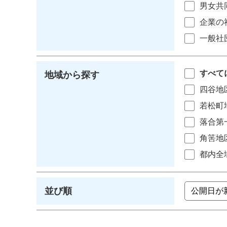
男女共
企業の
一般社
すべて
地域から探す
四谷地
若松町
落合第
角筈地
都内全
並び順