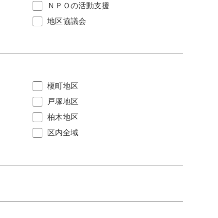
ＮＰＯの活動支援
地区協議会
榎町地区
戸塚地区
柏木地区
区内全域