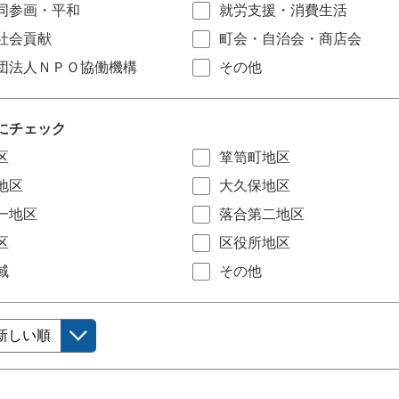
同参画・平和
就労支援・消費生活
社会貢献
町会・自治会・商店会
団法人ＮＰＯ協働機構
その他
にチェック
区
箪笥町地区
地区
大久保地区
一地区
落合第二地区
区
区役所地区
域
その他