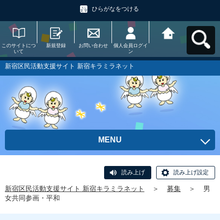
ひらがなをつける
このサイトにつ
新規登録
お問い合わせ
個人会員ログイ
新宿区民活動支
いて
ン
援サイト 新宿キ
ラミラネットへ
戻る
新宿区民活動支援サイト 新宿キラミラネット
MENU
読み上げ
読み上げ設定
新宿区民活動支援サイト 新宿キラミラネット
＞
募集
＞
男
女共同参画・平和