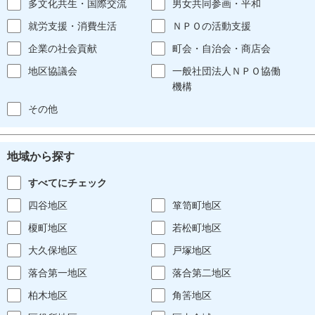
多文化共生・国際交流
男女共同参画・平和
就労支援・消費生活
ＮＰＯの活動支援
企業の社会貢献
町会・自治会・商店会
地区協議会
一般社団法人ＮＰＯ協働
機構
その他
地域から探す
すべてにチェック
四谷地区
箪笥町地区
榎町地区
若松町地区
大久保地区
戸塚地区
落合第一地区
落合第二地区
柏木地区
角筈地区