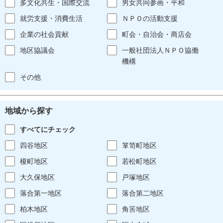
多文化共生・国際交流
男女共同参画・平和
就労支援・消費生活
ＮＰＯの活動支援
企業の社会貢献
町会・自治会・商店会
地区協議会
一般社団法人ＮＰＯ協働
機構
その他
地域から探す
すべてにチェック
四谷地区
箪笥町地区
榎町地区
若松町地区
大久保地区
戸塚地区
落合第一地区
落合第二地区
柏木地区
角筈地区