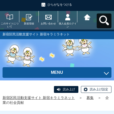
ひらがなをつける
このサイトにつ
新規登録
お問い合わせ
個人会員ログイ
新宿区民活動支
いて
ン
援サイト 新宿キ
ラミラネットへ
戻る
新宿区民活動支援サイト 新宿キラミラネット
MENU
読み上げ
読み上げ設定
新宿区民活動支援サイト 新宿キラミラネット
＞
募集
＞
企
業の社会貢献