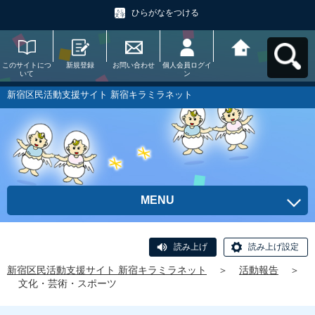
ひらがなをつける
このサイトにつ
新規登録
お問い合わせ
個人会員ログイ
新宿区民活動支
いて
ン
援サイト 新宿キ
ラミラネットへ
戻る
新宿区民活動支援サイト 新宿キラミラネット
MENU
読み上げ
読み上げ設定
新宿区民活動支援サイト 新宿キラミラネット
＞
活動報告
＞
文化・芸術・スポーツ