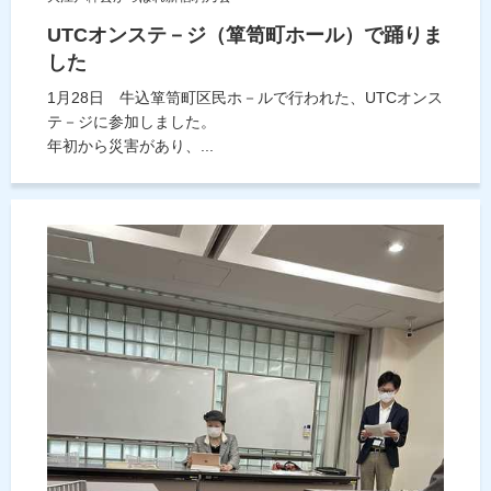
UTCオンステ－ジ（箪笥町ホール）で踊りま
した
1月28日 牛込箪笥町区民ホ－ルで行われた、UTCオンス
テ－ジに参加しました。
年初から災害があり、...