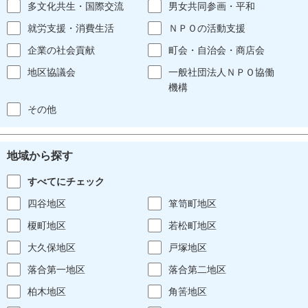
多文化共生・国際交流
男女共同参画・平和
就労支援・消費生活
ＮＰＯの活動支援
企業の社会貢献
町会・自治会・商店会
地区協議会
一般社団法人ＮＰＯ協働
機構
その他
地域から探す
すべてにチェック
四谷地区
箪笥町地区
榎町地区
若松町地区
大久保地区
戸塚地区
落合第一地区
落合第二地区
柏木地区
角筈地区