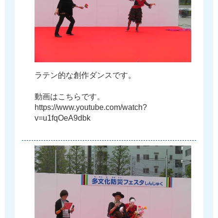
ラ
テ
ン
的
な
創
作
ダ
ン
ス
で
す
。
動
画
は
こ
ち
ら
で
す
。
h
t
t
p
s
:
/
/
w
w
w
.
y
o
u
t
u
b
e
.
c
o
m
/
w
a
t
c
h
?
v
=
u
1
f
q
O
e
A
9
d
b
k