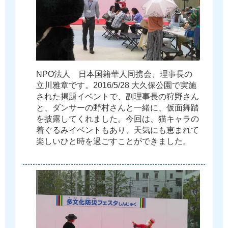
N
P
O
法
人
日
本
国
籍
華
人
同
携
会
、
理
事
長
の
立
川
雅
章
で
す
。
2
0
1
6
/
5
/
2
8
大
久
保
公
園
で
実
施
さ
れ
た
掲
題
イ
ベ
ン
ト
で
、
副
理
事
長
の
狩
野
さ
ん
と
、
ダ
ン
サ
ー
の
野
村
さ
ん
と
一
緒
に
、
仮
面
舞
踏
を
披
露
し
て
く
れ
ま
し
た
。
今
回
は
、
猫
キ
ャ
ラ
の
着
ぐ
る
み
イ
ベ
ン
ト
も
あ
り
、
天
気
に
も
恵
ま
れ
て
楽
し
い
ひ
と
時
を
過
ご
す
こ
と
が
で
き
ま
し
た
。