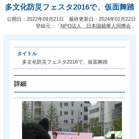
多文化防災フェスタ2016で、仮面舞踏
公開日：2022年09月21日 最終更新日：2024年01月22日
登録元：「
NPO法人 日本国籍華人同携会
」
タイトル
多
文
化
防
災
フ
ェ
ス
タ
2
0
1
6
で
、
仮
面
舞
踏
詳細