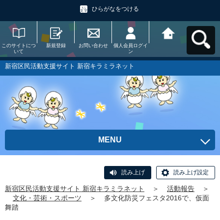
ひらがなをつける
このサイトにつ
新規登録
お問い合わせ
個人会員ログイ
新宿区民活動支
いて
ン
援サイト 新宿キ
ラミラネットへ
戻る
新宿区民活動支援サイト 新宿キラミラネット
MENU
読み上げ
読み上げ設定
新宿区民活動支援サイト 新宿キラミラネット
＞
活動報告
＞
文化・芸術・スポーツ
＞
多文化防災フェスタ2016で、仮面
舞踏