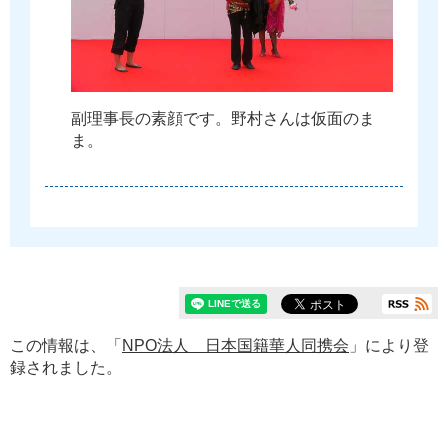
副
理
事
長
の
素
顔
で
す
。
野
村
さ
ん
は
仮
面
の
ま
ま
。
この情報は、「
NPO法人 日本国籍華人同携会
」により登
録されました。