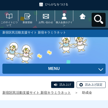
ひらがなをつける
このサイトにつ
新規登録
お問い合わせ
個人会員ログイ
新宿区民活動支
いて
ン
援サイト 新宿キ
ラミラネットへ
戻る
新宿区民活動支援サイト 新宿キラミラネット
MENU
読み上げ
読み上げ設定
新宿区民活動支援サイト 新宿キラミラネット
＞
助成金