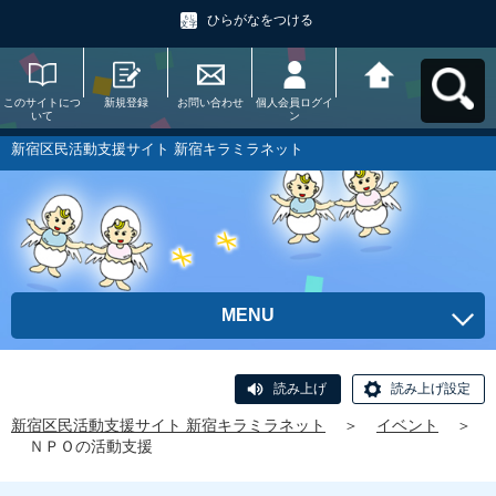
ひらがなをつける
このサイトにつ
新規登録
お問い合わせ
個人会員ログイ
新宿区民活動支
いて
ン
援サイト 新宿キ
ラミラネットへ
戻る
新宿区民活動支援サイト 新宿キラミラネット
MENU
読み上げ
読み上げ設定
新宿区民活動支援サイト 新宿キラミラネット
＞
イベント
＞
ＮＰＯの活動支援