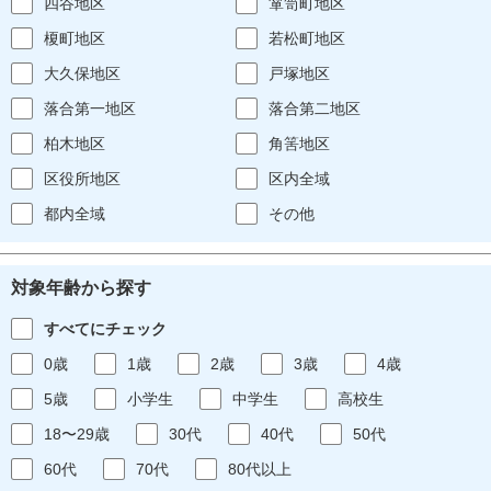
四谷地区
箪笥町地区
榎町地区
若松町地区
大久保地区
戸塚地区
落合第一地区
落合第二地区
柏木地区
角筈地区
区役所地区
区内全域
都内全域
その他
対象年齢から探す
すべてにチェック
0歳
1歳
2歳
3歳
4歳
5歳
小学生
中学生
高校生
18〜29歳
30代
40代
50代
60代
70代
80代以上