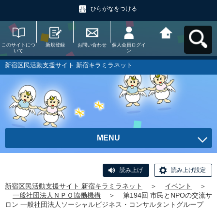
ひらがなをつける
このサイトにつ
新規登録
お問い合わせ
個人会員ログイ
新宿区民活動支
いて
ン
援サイト 新宿キ
ラミラネットへ
戻る
新宿区民活動支援サイト 新宿キラミラネット
MENU
読み上げ
読み上げ設定
新宿区民活動支援サイト 新宿キラミラネット
＞
イベント
＞
一般社団法人ＮＰＯ協働機構
＞
第194回 市民とNPOの交流サ
ロン 一般社団法人ソーシャルビジネス・コンサルタントグループ