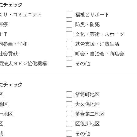
にチェック
くり・コミュニティ
福祉とサポート
医療
防災・防犯
ＩＴ
文化・芸術・スポーツ
同参画・平和
就労支援・消費生活
社会貢献
町会・自治会・商店会
団法人ＮＰＯ協働機構
その他
にチェック
区
箪笥町地区
地区
大久保地区
一地区
落合第二地区
区
区役所地区
域
その他