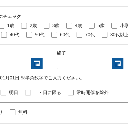
にチェック
1歳
2歳
3歳
4歳
5歳
小
40代
50代
60代
70代
80代以
終了
年01月01日 ※半角数字でご入力ください。
明日
土・日に限る
常時開催を除外
り
無料