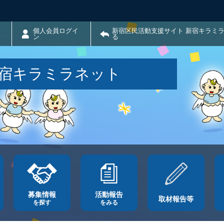
個人会員ログイ
新宿区民活動支援サイト 新宿キラミ
ン
る
新宿キラミラネット
募集情報
活動報告
取材報告等
を探す
をみる