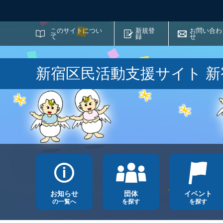
サイト内検索
このサイトについ
新規登
お問い合わ
て
録
せ
新宿区民活動支援サイト 
お知らせ
団体
イベント
の一覧へ
を探す
を探す