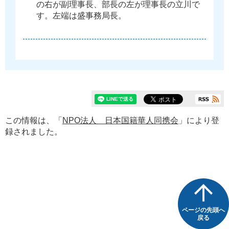
の
右
が
副
理
事
長
、
部
長
の
左
が
理
事
長
の
立
川
で
す
。
左
端
は
盛
事
務
局
長
。
この情報は、「
NPO法人 日本国籍華人同携会
」により登
録されました。
ページの先頭へ
戻る