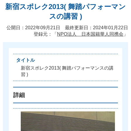
新宿スポレク2013( 舞踏パフォーマン
スの講習 )
公開日：2022年09月21日 最終更新日：2024年01月22日
登録元：「
NPO法人 日本国籍華人同携会
」
タイトル
新
宿
ス
ポ
レ
ク
2
0
1
3
(
舞
踏
パ
フ
ォ
ー
マ
ン
ス
の
講
習
)
詳細