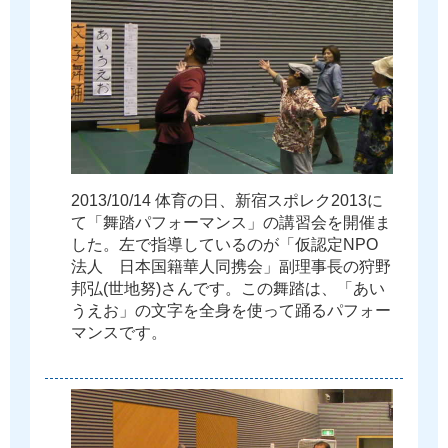
2
0
1
3
/
1
0
/
1
4
体
育
の
日
、
新
宿
ス
ポ
レ
ク
2
0
1
3
に
て
「
舞
踏
パ
フ
ォ
ー
マ
ン
ス
」
の
講
習
会
を
開
催
ま
し
た
。
左
で
指
導
し
て
い
る
の
が
「
仮
認
定
N
P
O
法
人
日
本
国
籍
華
人
同
携
会
」
副
理
事
長
の
狩
野
邦
弘
(
世
地
努
)
さ
ん
で
す
。
こ
の
舞
踏
は
、
「
あ
い
う
え
お
」
の
文
字
を
全
身
を
使
っ
て
踊
る
パ
フ
ォ
ー
マ
ン
ス
で
す
。