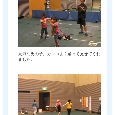
元
気
な
男
の
子
。
カ
ッ
コ
よ
く
踊
っ
て
見
せ
て
く
れ
ま
し
た
。