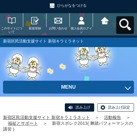
ひらがなをつける
このサイトにつ
新規登録
お問い合わせ
個人会員ログイ
新宿区民活動支
いて
ン
援サイト 新宿キ
ラミラネットへ
戻る
新宿区民活動支援サイト 新宿キラミラネット
MENU
読み上げ
読み上げ設定
新宿区民活動支援サイト 新宿キラミラネット
＞
活動報告
＞
福祉とサポート
＞
新宿スポレク2013( 舞踏パフォーマンスの
講習 )