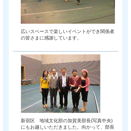
広
い
ス
ペ
ー
ス
で
楽
し
い
イ
ベ
ン
ト
が
で
き
関
係
者
の
皆
さ
ま
に
感
謝
し
て
い
ま
す
。
新
宿
区
地
域
文
化
部
の
加
賀
美
部
長
(
写
真
中
央
)
に
も
お
越
し
い
た
だ
き
ま
し
た
。
向
か
っ
て
、
部
長