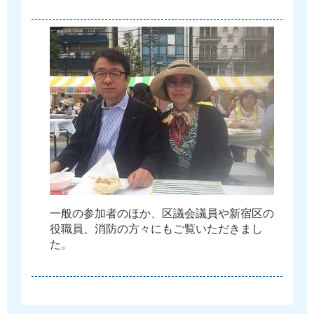
一
般
の
参
加
者
の
ほ
か
、
区
議
会
議
員
や
新
宿
区
の
役
職
員
、
消
防
の
方
々
に
も
ご
覧
い
た
だ
き
ま
し
た
。