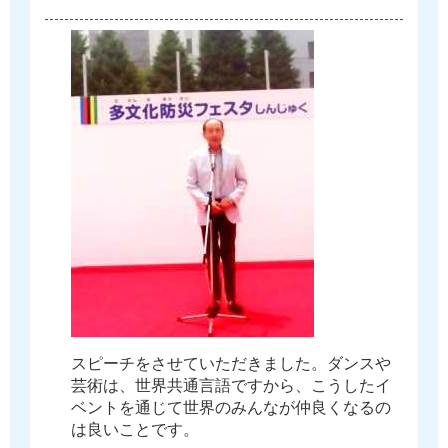
ス
ピ
ー
チ
を
さ
せ
て
い
た
だ
き
ま
し
た
。
ダ
ン
ス
や
芸
術
は
、
世
界
共
通
言
語
で
す
か
ら
、
こ
う
し
た
イ
ベ
ン
ト
を
通
じ
て
世
界
の
み
ん
な
が
仲
良
く
な
る
の
は
良
い
こ
と
で
す
。