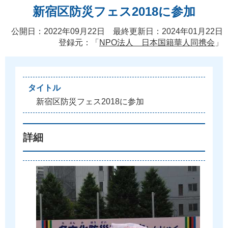
新宿区防災フェス2018に参加
公開日：2022年09月22日 最終更新日：2024年01月22日
登録元：「
NPO法人 日本国籍華人同携会
」
タイトル
新
宿
区
防
災
フ
ェ
ス
2
0
1
8
に
参
加
詳細