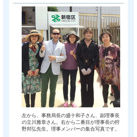
左
か
ら
、
事
務
局
長
の
盛
十
和
子
さ
ん
、
副
理
事
長
の
立
川
雅
章
さ
ん
。
右
か
ら
二
番
目
が
理
事
長
の
狩
野
邦
弘
先
生
。
理
事
メ
ン
バ
ー
の
集
合
写
真
で
す
。