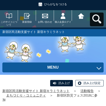
ひらがなをつける
このサイトにつ
新規登録
お問い合わせ
個人会員ログイ
新宿区民活動支
いて
ン
援サイト 新宿キ
ラミラネットへ
戻る
新宿区民活動支援サイト 新宿キラミラネット
MENU
読み上げ
読み上げ設定
新宿区民活動支援サイト 新宿キラミラネット
＞
活動報告
＞
まちづくり・コミュニティ
＞
新宿区防災フェス2018に参
加