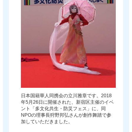
日
本
国
籍
華
人
同
携
会
の
立
川
雅
章
で
す
。
2
0
1
8
年
5
月
2
6
日
に
開
催
さ
れ
た
、
新
宿
区
主
催
の
イ
ベ
ン
ト
「
多
文
化
共
生
・
防
災
フ
ェ
ス
」
に
、
同
N
P
O
の
理
事
長
狩
野
邦
弘
さ
ん
が
創
作
舞
踏
で
参
加
し
て
い
た
だ
き
ま
し
た
。