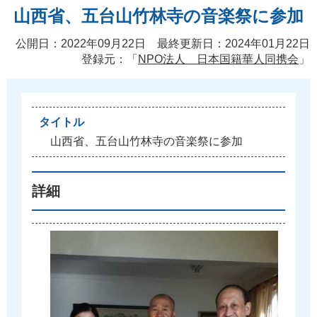
山西省、五台山竹林寺の音楽祭に参加
公開日：2022年09月22日 最終更新日：2024年01月22日
登録元：「
NPO法人 日本国籍華人同携会
」
タイトル
山
西
省
、
五
台
山
竹
林
寺
の
音
楽
祭
に
参
加
詳細