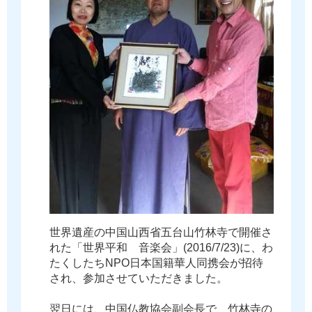
世
界
遺
産
の
中
国
山
西
省
五
台
山
竹
林
寺
で
開
催
さ
れ
た
「
世
界
平
和
音
楽
会
」
(
2
0
1
6
/
7
/
2
3
)
に
、
わ
た
く
し
た
ち
N
P
O
日
本
国
籍
華
人
同
携
会
が
招
待
さ
れ
、
参
加
さ
せ
て
い
た
だ
き
ま
し
た
。
翌
日
に
は
、
中
国
仏
教
協
会
副
会
長
で
、
竹
林
寺
の