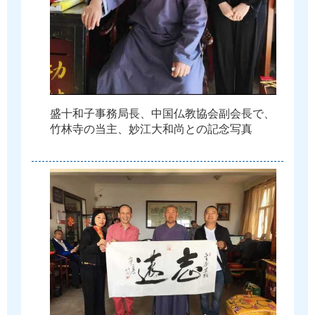
盛
十
和
子
事
務
局
長
、
中
国
仏
教
協
会
副
会
長
で
、
竹
林
寺
の
当
主
、
妙
江
大
和
尚
と
の
記
念
写
真