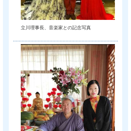
立
川
理
事
長
、
音
楽
家
と
の
記
念
写
真