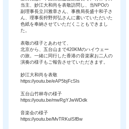
当
主
、
妙
江
大
和
尚
を
表
敬
訪
問
し
、
当
N
P
O
の
副
理
事
長
立
川
雅
章
さ
ん
、
事
務
局
長
盛
十
和
子
さ
ん
、
理
事
長
狩
野
邦
弘
さ
ん
に
書
い
て
い
た
だ
い
た
色
紙
を
奉
納
さ
せ
て
い
た
だ
く
こ
と
も
で
き
ま
し
た
。
表
敬
の
様
子
と
あ
わ
せ
て
、
北
京
か
ら
、
五
台
山
ま
で
4
2
0
K
M
の
ハ
イ
ウ
ェ
ー
の
旅
。
一
緒
に
同
行
し
た
香
港
の
音
楽
家
お
二
人
の
演
奏
の
様
子
も
ご
報
告
さ
せ
て
い
た
だ
き
ま
す
。
妙
江
大
和
尚
を
表
敬
h
t
t
p
s
:
/
/
y
o
u
t
u
.
b
e
/
e
A
P
5
b
j
F
c
S
l
s
五
台
山
竹
林
寺
の
様
子
h
t
t
p
s
:
/
/
y
o
u
t
u
.
b
e
/
m
w
R
g
Y
J
w
W
D
d
k
音
楽
会
の
様
子
h
t
t
p
s
:
/
/
y
o
u
t
u
.
b
e
/
M
v
T
R
K
u
l
S
f
B
w