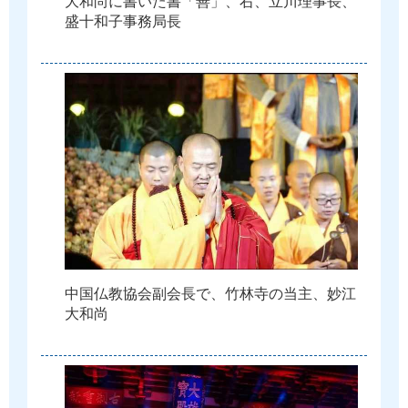
大
和
尚
に
書
い
た
書
「
善
」
、
右
、
立
川
理
事
長
、
盛
十
和
子
事
務
局
長
中
国
仏
教
協
会
副
会
長
で
、
竹
林
寺
の
当
主
、
妙
江
大
和
尚