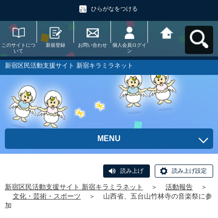
ひらがなをつける
このサイトにつ
新規登録
お問い合わせ
個人会員ログイ
新宿区民活動支
いて
ン
援サイト 新宿キ
ラミラネットへ
戻る
新宿区民活動支援サイト 新宿キラミラネット
MENU
読み上げ
読み上げ設定
新宿区民活動支援サイト 新宿キラミラネット
＞
活動報告
＞
文化・芸術・スポーツ
＞
山西省、五台山竹林寺の音楽祭に参
加