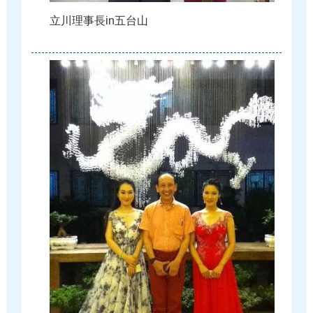
立
川
理
事
長
i
n
五
台
山