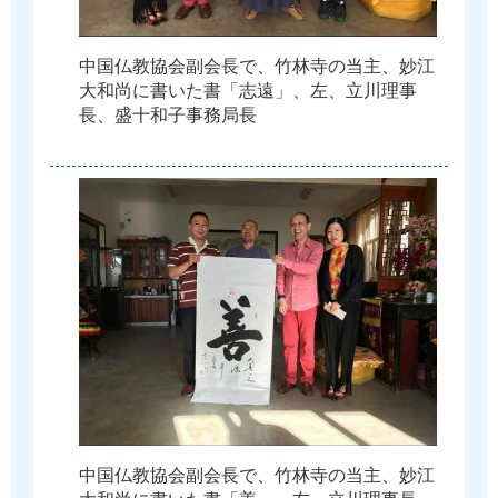
中
国
仏
教
協
会
副
会
長
で
、
竹
林
寺
の
当
主
、
妙
江
大
和
尚
に
書
い
た
書
「
志
遠
」
、
左
、
立
川
理
事
長
、
盛
十
和
子
事
務
局
長
中
国
仏
教
協
会
副
会
長
で
、
竹
林
寺
の
当
主
、
妙
江