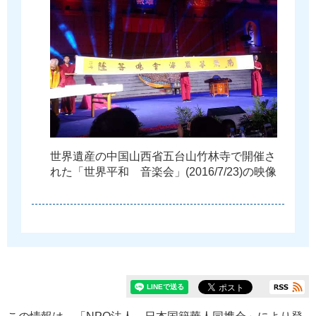
世
界
遺
産
の
中
国
山
西
省
五
台
山
竹
林
寺
で
開
催
さ
れ
た
「
世
界
平
和
音
楽
会
」
(
2
0
1
6
/
7
/
2
3
)
の
映
像