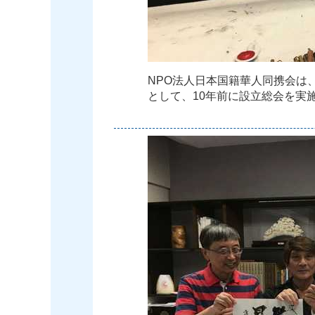
N
P
O
法
人
日
本
国
籍
華
人
同
携
会
は
と
し
て
、
1
0
年
前
に
設
立
総
会
を
実