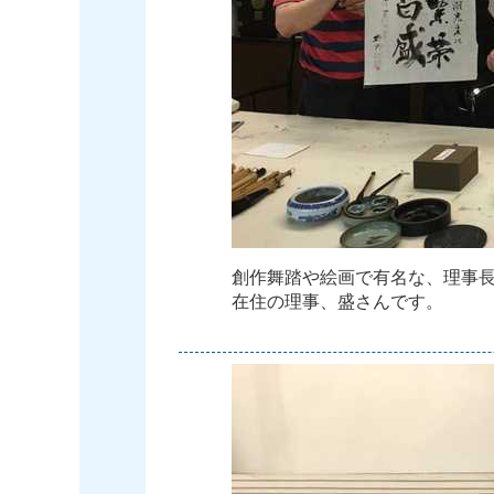
創
作
舞
踏
や
絵
画
で
有
名
な
、
理
事
在
住
の
理
事
、
盛
さ
ん
で
す
。