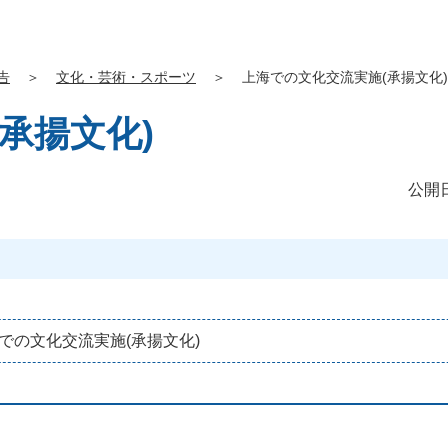
告
＞
文化・芸術・スポーツ
＞
上海での文化交流実施(承揚文化)
承揚文化)
公開日
で
の
文
化
交
流
実
施
(
承
揚
文
化
)