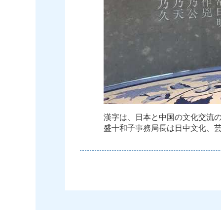
漢
字
は
、
日
本
と
中
国
の
文
化
交
流
盛
十
和
子
事
務
局
長
は
日
中
文
化
、