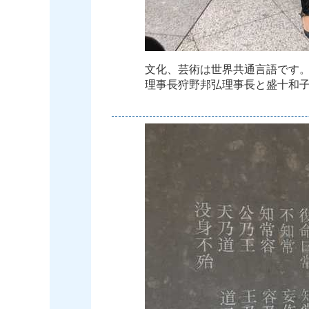
文
化
、
芸
術
は
世
界
共
通
言
語
で
す
理
事
長
狩
野
邦
弘
理
事
長
と
盛
十
和