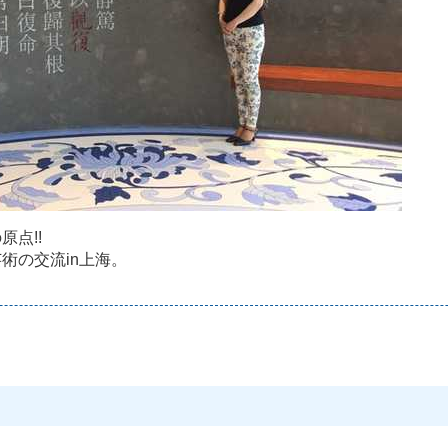
の
原
点
!
!
芸
術
の
交
流
i
n
上
海
。