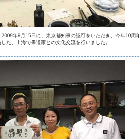
、
2
0
0
9
年
9
月
1
5
日
に
、
東
京
都
知
事
の
認
可
を
い
た
だ
き
、
今
年
1
0
周
施
し
た
、
上
海
で
書
道
家
と
の
文
化
交
流
を
行
い
ま
し
た
。