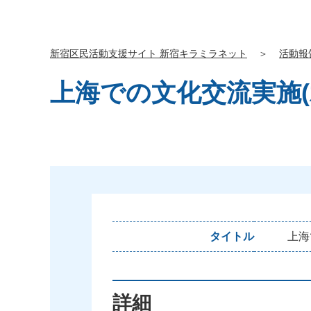
新宿区民活動支援サイト 新宿キラミラネット
＞
活動報
上海での文化交流実施(
タイトル
上
海
詳細