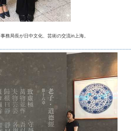
。
子
事
務
局
長
が
日
中
文
化
、
芸
術
の
交
流
i
n
上
海
。