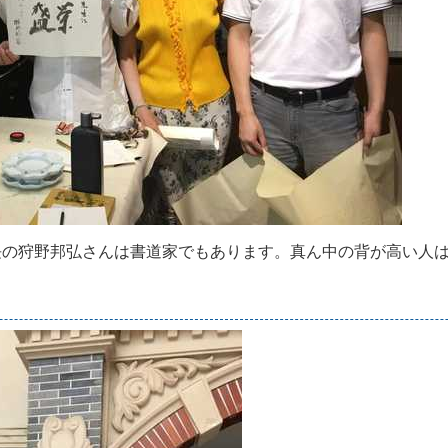
長
の
狩
野
邦
弘
さ
ん
は
書
道
家
で
も
あ
り
ま
す
。
真
ん
中
の
背
が
高
い
人