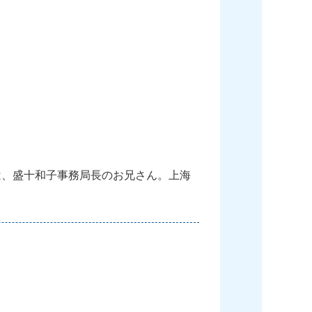
は
、
盛
十
和
子
事
務
局
長
の
お
兄
さ
ん
。
上
海