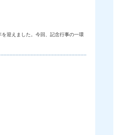
年
を
迎
え
ま
し
た
。
今
回
、
記
念
行
事
の
一
環