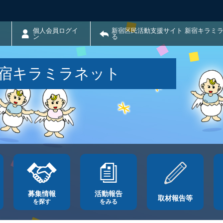
個人会員ログイ
新宿区民活動支援サイト 新宿キラミ
ン
る
新宿キラミラネット
募集情報
活動報告
取材報告等
を探す
をみる