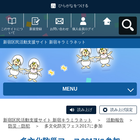
ひらがなをつける
このサイトにつ
新規登録
お問い合わせ
個人会員ログイ
新宿区民活動支
いて
ン
援サイト 新宿キ
ラミラネットへ
戻る
新宿区民活動支援サイト 新宿キラミラネット
MENU
読み上げ
読み上げ設定
新宿区民活動支援サイト 新宿キラミラネット
＞
活動報告
＞
防災・防犯
＞
多文化防災フェス2017に参加