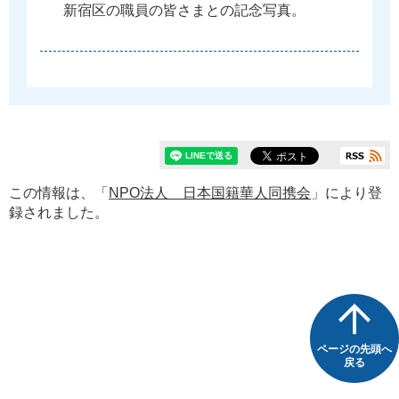
新
宿
区
の
職
員
の
皆
さ
ま
と
の
記
念
写
真
。
この情報は、「
NPO法人 日本国籍華人同携会
」により登
録されました。
ページの先頭へ
戻る