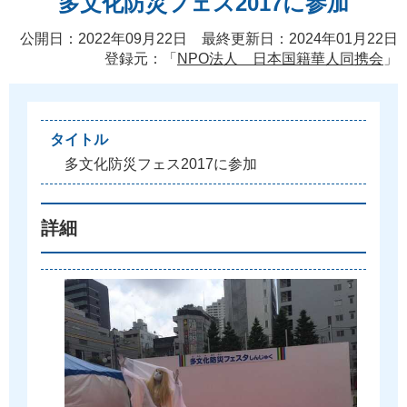
多文化防災フェス2017に参加
公開日：2022年09月22日 最終更新日：2024年01月22日
登録元：「
NPO法人 日本国籍華人同携会
」
タイトル
多
文
化
防
災
フ
ェ
ス
2
0
1
7
に
参
加
詳細