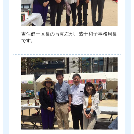
吉
住
健
一
区
長
の
写
真
左
が
、
盛
十
和
子
事
務
局
長
で
す
。