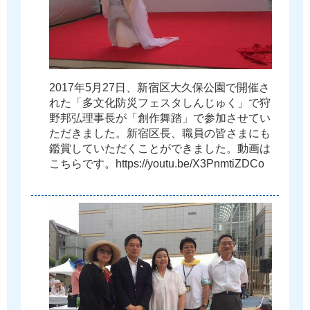
2
0
1
7
年
5
月
2
7
日
、
新
宿
区
大
久
保
公
園
で
開
催
さ
れ
た
「
多
文
化
防
災
フ
ェ
ス
タ
し
ん
じ
ゅ
く
」
で
狩
野
邦
弘
理
事
長
が
「
創
作
舞
踏
」
で
参
加
さ
せ
て
い
た
だ
き
ま
し
た
。
新
宿
区
長
、
職
員
の
皆
さ
ま
に
も
鑑
賞
し
て
い
た
だ
く
こ
と
が
で
き
ま
し
た
。
動
画
は
こ
ち
ら
で
す
。
h
t
t
p
s
:
/
/
y
o
u
t
u
.
b
e
/
X
3
P
n
m
t
i
Z
D
C
o