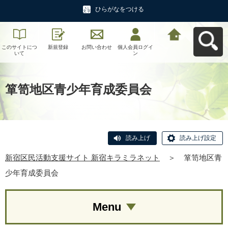
ひらがなをつける
このサイトにつ
新規登録
お問い合わせ
個人会員ログイ
新宿区民活動支
いて
ン
援サイト 新宿キ
ラミラネットへ
戻る
箪笥地区青少年育成委員会
読み上げ
読み上げ設定
新宿区民活動支援サイト 新宿キラミラネット
＞
箪笥地区青
少年育成委員会
Menu