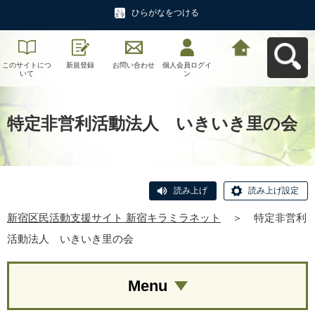
ひらがなをつける
このサイトにつ
新規登録
お問い合わせ
個人会員ログイ
新宿区民活動支
いて
ン
援サイト 新宿キ
ラミラネットへ
戻る
特定非営利活動法人 いきいき里の会
読み上げ
読み上げ設定
新宿区民活動支援サイト 新宿キラミラネット
＞
特定非営利
活動法人 いきいき里の会
Menu