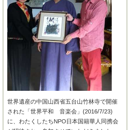
世
界
遺
産
の
中
国
山
西
省
五
台
山
竹
林
寺
で
開
催
さ
れ
た
「
世
界
平
和
音
楽
会
」
(
2
0
1
6
/
7
/
2
3
)
に
、
わ
た
く
し
た
ち
N
P
O
日
本
国
籍
華
人
同
携
会