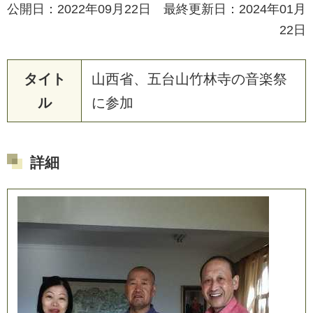
公開日：2022年09月22日 最終更新日：2024年01月
22日
タイト
山
西
省
、
五
台
山
竹
林
寺
の
音
楽
祭
ル
に
参
加
詳細