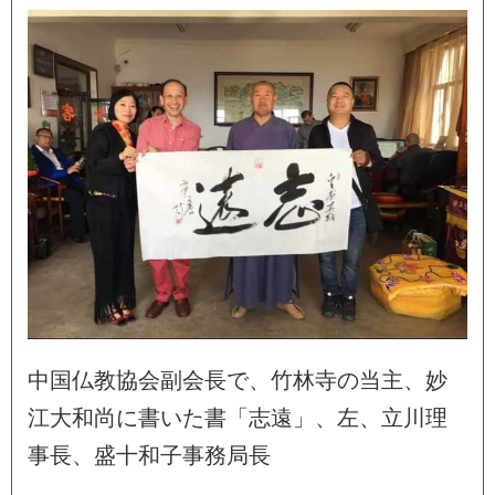
中
国
仏
教
協
会
副
会
長
で
、
竹
林
寺
の
当
主
、
妙
江
大
和
尚
に
書
い
た
書
「
志
遠
」
、
左
、
立
川
理
事
長
、
盛
十
和
子
事
務
局
長