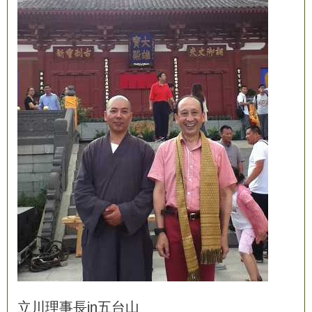
立
川
理
事
長
i
n
五
台
山