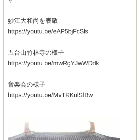
妙
江
大
和
尚
を
表
敬
h
t
t
p
s
:
/
/
y
o
u
t
u
.
b
e
/
e
A
P
5
b
j
F
c
S
l
s
五
台
山
竹
林
寺
の
様
子
h
t
t
p
s
:
/
/
y
o
u
t
u
.
b
e
/
m
w
R
g
Y
J
w
W
D
d
k
音
楽
会
の
様
子
h
t
t
p
s
:
/
/
y
o
u
t
u
.
b
e
/
M
v
T
R
K
u
l
S
f
B
w