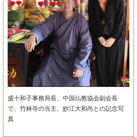
盛
十
和
子
事
務
局
長
、
中
国
仏
教
協
会
副
会
長
で
、
竹
林
寺
の
当
主
、
妙
江
大
和
尚
と
の
記
念
写
真