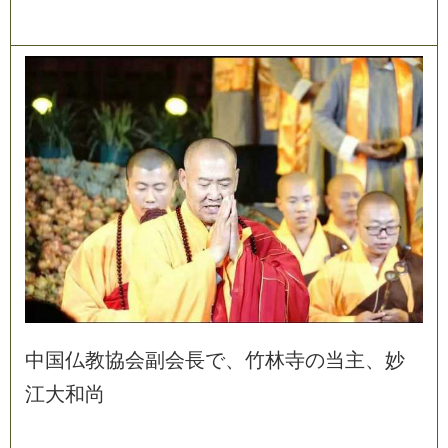
中
国
仏
教
協
会
副
会
長
で
、
竹
林
寺
の
当
主
、
妙
江
大
和
尚