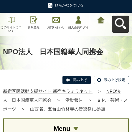
ひらがなをつける
このサイトにつ
新規登録
お問い合わせ
個人会員ログイ
新宿区民活動支
いて
ン
援サイト 新宿キ
ラミラネットへ
戻る
NPO法人 日本国籍華人同携会
読み上げ
読み上げ設定
新宿区民活動支援サイト 新宿キラミラネット
＞
NPO法
人 日本国籍華人同携会
＞
活動報告
＞
文化・芸術・ス
ポーツ
＞
山西省、五台山竹林寺の音楽祭に参加
Menu