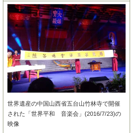
世
界
遺
産
の
中
国
山
西
省
五
台
山
竹
林
寺
で
開
催
さ
れ
た
「
世
界
平
和
音
楽
会
」
(
2
0
1
6
/
7
/
2
3
)
の
映
像