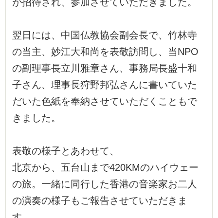
が
招
待
さ
れ
、
参
加
さ
せ
て
い
た
だ
き
ま
し
た
。
翌
日
に
は
、
中
国
仏
教
協
会
副
会
長
で
、
竹
林
寺
の
当
主
、
妙
江
大
和
尚
を
表
敬
訪
問
し
、
当
N
P
O
の
副
理
事
長
立
川
雅
章
さ
ん
、
事
務
局
長
盛
十
和
子
さ
ん
、
理
事
長
狩
野
邦
弘
さ
ん
に
書
い
て
い
た
だ
い
た
色
紙
を
奉
納
さ
せ
て
い
た
だ
く
こ
と
も
で
き
ま
し
た
。
表
敬
の
様
子
と
あ
わ
せ
て
、
北
京
か
ら
、
五
台
山
ま
で
4
2
0
K
M
の
ハ
イ
ウ
ェ
ー
の
旅
。
一
緒
に
同
行
し
た
香
港
の
音
楽
家
お
二
人
の
演
奏
の
様
子
も
ご
報
告
さ
せ
て
い
た
だ
き
ま
す
。