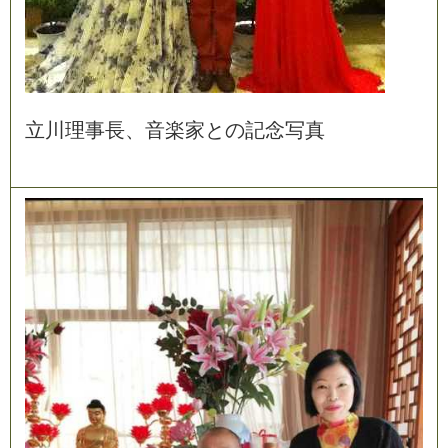
立
川
理
事
長
、
音
楽
家
と
の
記
念
写
真