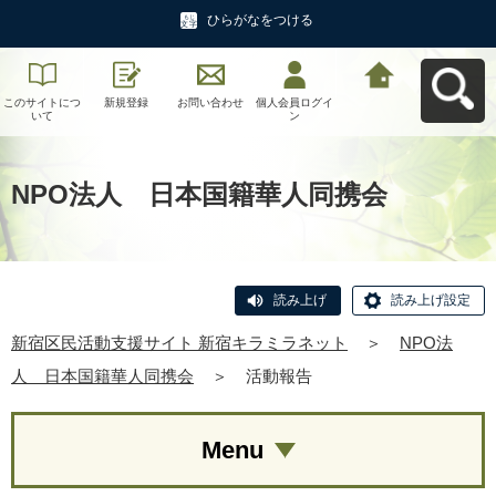
ひらがなをつける
このサイトにつ
新規登録
お問い合わせ
個人会員ログイ
新宿区民活動支
いて
ン
援サイト 新宿キ
ラミラネットへ
戻る
NPO法人 日本国籍華人同携会
読み上げ
読み上げ設定
新宿区民活動支援サイト 新宿キラミラネット
＞
NPO法
人 日本国籍華人同携会
＞
活動報告
Menu