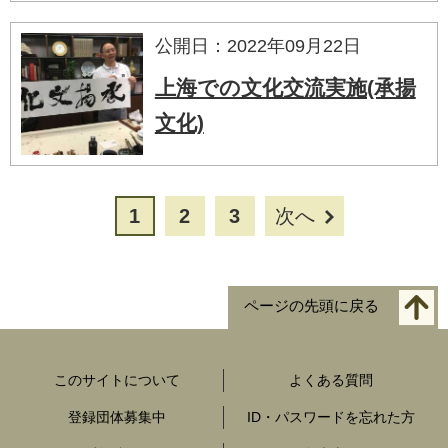
公開日：2022年09月22日
上海での文化交流実施(承揚
文化)
1
2
3
次へ
ページの先頭に戻る
このサイトについて
よくある質問
登録団体募集中
ID・パスワードを忘れた方