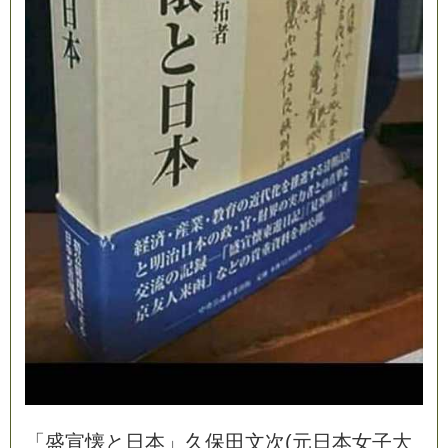
「
盛
宣
懐
と
日
本
」
久
保
田
文
次
(
元
日
本
女
子
大