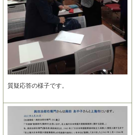
質
疑
応
答
の
様
子
で
す
。