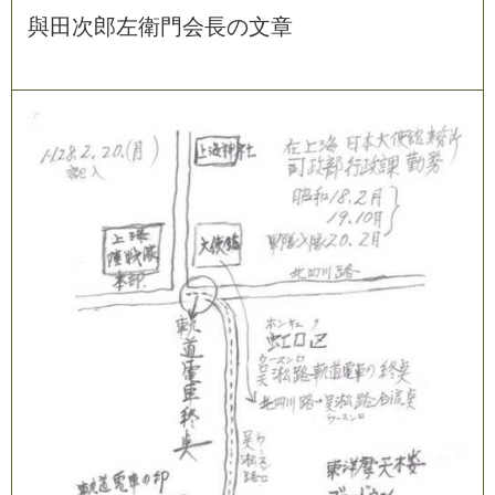
與
田
次
郎
左
衛
門
会
長
の
文
章