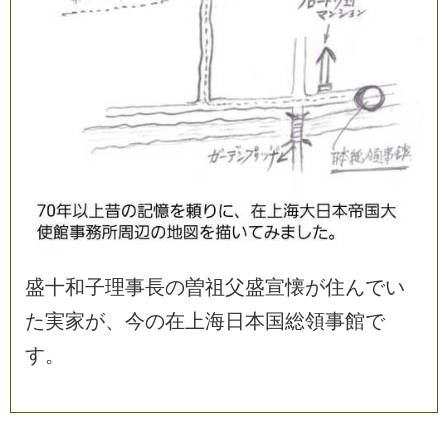
盛
十
和
子
理
事
長
の
曽
祖
父
盛
宣
懐
が
住
ん
で
い
た
実
家
が
、
今
の
在
上
海
日
本
国
総
領
事
館
で
す
。