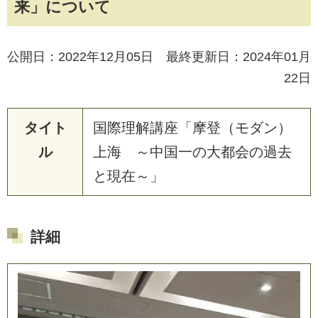
来」について
公開日：2022年12月05日 最終更新日：2024年01月
22日
タイト
国
際
理
解
講
座
「
摩
登
（
モ
ダ
ン
）
ル
上
海
～
中
国
一
の
大
都
会
の
過
去
と
現
在
～
」
詳細