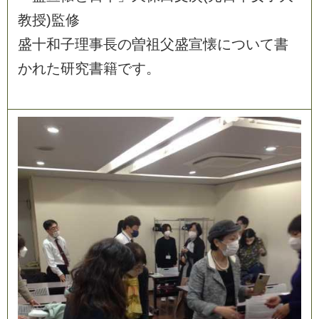
教
授
)
監
修
盛
十
和
子
理
事
長
の
曽
祖
父
盛
宣
懐
に
つ
い
て
書
か
れ
た
研
究
書
籍
で
す
。