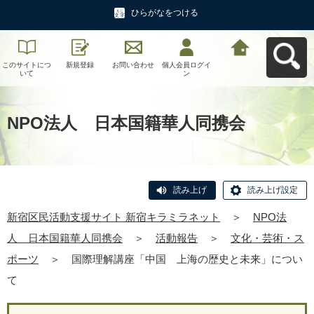
ひらがなをつける
このサイトにつ
新規登録
お問い合わせ
個人会員ログイ
新宿区民活動支
いて
ン
援サイト 新宿キ
ラミラネットへ
戻る
NPO法人 日本国籍華人同携会
読み上げ
読み上げ設定
新宿区民活動支援サイト 新宿キラミラネット
＞
NPO法
人 日本国籍華人同携会
＞
活動報告
＞
文化・芸術・ス
ポーツ
＞
国際理解講座「中国 上海の歴史と未来」につい
て