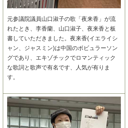
元
参
議
院
議
員
山
口
淑
子
の
歌
「
夜
来
香
」
が
流
れ
た
と
き
、
李
香
蘭
、
山
口
淑
子
、
夜
来
香
と
板
書
し
て
い
た
だ
き
ま
し
た
。
夜
来
香
(
イ
エ
ラ
イ
シ
ャ
ン
、
ジ
ャ
ス
ミ
ン
)
は
中
国
の
ボ
ビ
ュ
ラ
ー
ソ
ン
グ
で
あ
り
、
エ
キ
ゾ
チ
ッ
ク
で
ロ
マ
ン
テ
ィ
ッ
ク
な
歌
詞
と
歌
声
で
有
名
で
す
、
人
気
が
有
り
ま
す
。