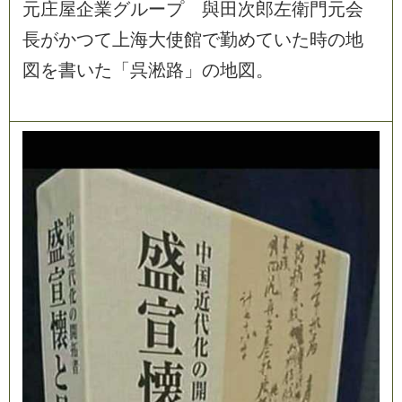
元
庄
屋
企
業
グ
ル
ー
プ
與
田
次
郎
左
衛
門
元
会
長
が
か
つ
て
上
海
大
使
館
で
勤
め
て
い
た
時
の
地
図
を
書
い
た
「
呉
淞
路
」
の
地
図
。