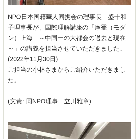
N
P
O
日
本
国
籍
華
人
同
携
会
の
理
事
長
盛
十
和
子
理
事
長
が
、
国
際
理
解
講
座
の
「
摩
登
（
モ
ダ
ン
）
上
海
～
中
国
一
の
大
都
会
の
過
去
と
現
在
～
」
の
講
義
を
担
当
さ
せ
て
い
た
だ
き
ま
し
た
。
(
2
0
2
2
年
1
1
月
3
0
日
)
ご
担
当
の
小
林
さ
ま
か
ら
ご
紹
介
い
た
だ
き
ま
し
た
。
(
文
責
:
同
N
P
O
理
事
立
川
雅
章
)