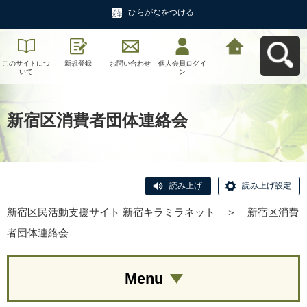
ひらがなをつける
このサイトにつ
新規登録
お問い合わせ
個人会員ログイ
新宿区民活動支
いて
ン
援サイト 新宿キ
ラミラネットへ
戻る
新宿区消費者団体連絡会
読み上げ
読み上げ設定
新宿区民活動支援サイト 新宿キラミラネット
＞
新宿区消費
者団体連絡会
Menu