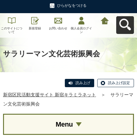
ひらがなをつける
このサイトにつ
新規登録
お問い合わせ
個人会員ログイ
新宿区民活動支
いて
ン
援サイト 新宿キ
ラミラネットへ
戻る
サラリーマン文化芸術振興会
読み上げ
読み上げ設定
新宿区民活動支援サイト 新宿キラミラネット
＞
サラリーマ
ン文化芸術振興会
Menu