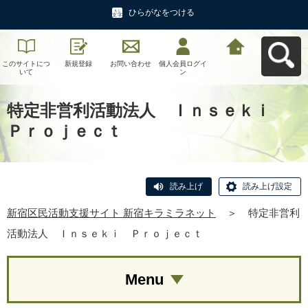
ひらがなをつける
このサイトにつ
新規登録
お問い合わせ
個人会員ログイ
新宿区民活動支
いて
ン
援サイト 新宿キ
ラミラネットへ
戻る
特定非営利活動法人 Ｉｎｓｅｋｉ
Ｐｒｏｊｅｃｔ
読み上げ
読み上げ設定
新宿区民活動支援サイト 新宿キラミラネット
＞
特定非営利
活動法人 Ｉｎｓｅｋｉ Ｐｒｏｊｅｃｔ
Menu