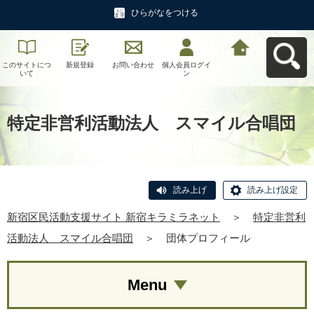
ひらがなをつける
このサイトにつ
新規登録
お問い合わせ
個人会員ログイ
新宿区民活動支
いて
ン
援サイト 新宿キ
ラミラネットへ
戻る
特定非営利活動法人 スマイル合唱団
読み上げ
読み上げ設定
新宿区民活動支援サイト 新宿キラミラネット
＞
特定非営利
活動法人 スマイル合唱団
＞
団体プロフィール
Menu