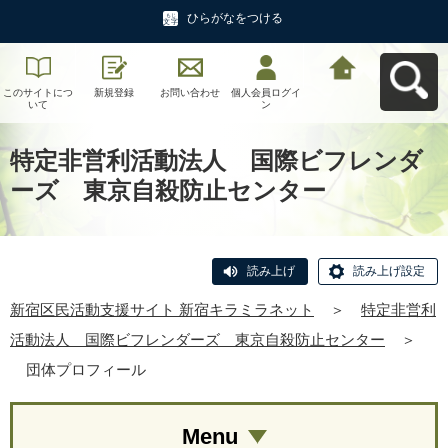
ひらがなをつける
このサイトにつ
新規登録
お問い合わせ
個人会員ログイ
新宿区民活動支
いて
ン
援サイト 新宿キ
ラミラネットへ
戻る
特定非営利活動法人 国際ビフレンダ
ーズ 東京自殺防止センター
読み上げ
読み上げ設定
新宿区民活動支援サイト 新宿キラミラネット
＞
特定非営利
活動法人 国際ビフレンダーズ 東京自殺防止センター
＞
団体プロフィール
Menu