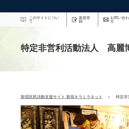
サイト内検索
このサイトについ
新規登
お問い合わ
て
録
せ
特定非営利活動法人 高麗
新宿区民活動支援サイト 新宿キラミラネット
＞
特定非