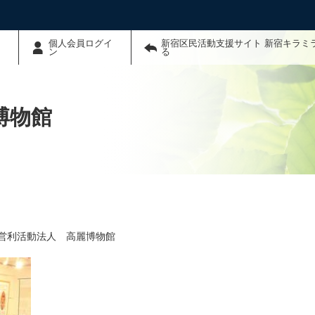
個人会員ログイ
新宿区民活動支援サイト 新宿キラミ
ン
る
博物館
営利活動法人 高麗博物館