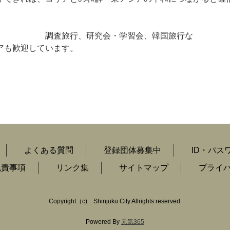
文化講座、 調査旅行、研究会・学習会、韓国旅行な
アも歓迎しています。
よくある質問
登録団体募集中
ID・パス
免責事項
リンク集
サイトマップ
プライ
Copyright
（c)
Shinjuku City Allrights reserved.
Powered By
元気365