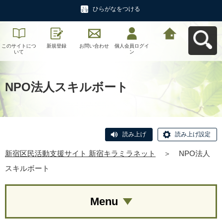
ひらがなをつける
このサイトにつ
新規登録
お問い合わせ
個人会員ログイ
新宿区民活動支
いて
ン
援サイト 新宿キ
ラミラネットへ
戻る
NPO法人スキルボート
読み上げ
読み上げ設定
新宿区民活動支援サイト 新宿キラミラネット
＞
NPO法人
スキルボート
Menu