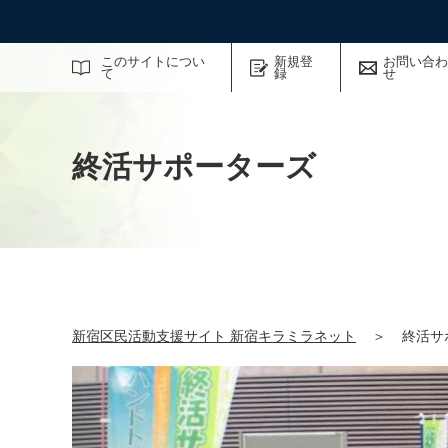
サイト内検索
このサイトについ
新規登
お問い合わ
て
録
せ
終活サポーターズ
新宿区民活動支援サイト 新宿キラミラネット
＞
終活サ