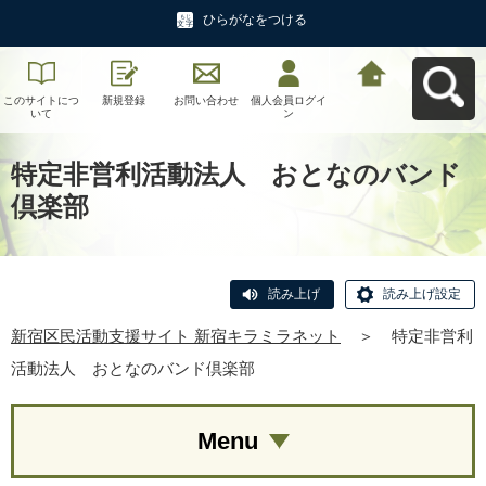
ひらがなをつける
このサイトにつ
新規登録
お問い合わせ
個人会員ログイ
新宿区民活動支
いて
ン
援サイト 新宿キ
ラミラネットへ
戻る
特定非営利活動法人 おとなのバンド
倶楽部
読み上げ
読み上げ設定
新宿区民活動支援サイト 新宿キラミラネット
＞
特定非営利
活動法人 おとなのバンド倶楽部
Menu