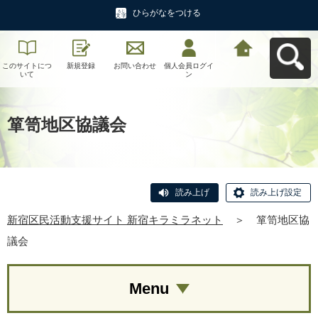
ひらがなをつける
このサイトにつ
新規登録
お問い合わせ
個人会員ログイ
新宿区民活動支
いて
ン
援サイト 新宿キ
ラミラネットへ
戻る
箪笥地区協議会
読み上げ
読み上げ設定
新宿区民活動支援サイト 新宿キラミラネット
＞
箪笥地区協
議会
Menu