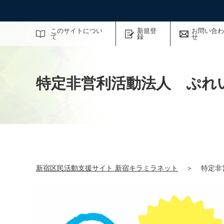
サイト内検索
このサイトについ
新規登
お問い合わ
て
録
せ
特定非営利活動法人 ぷれ
新宿区民活動支援サイト 新宿キラミラネット
＞
特定非