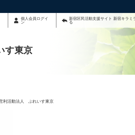
個人会員ログイ
新宿区民活動支援サイト 新宿キラミ
ン
る
いす東京
営利活動法人 ぷれいす東京