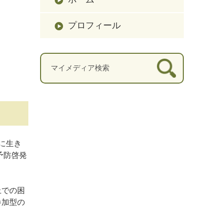
プロフィール
まに生き
予防啓発
上での困
参加型の