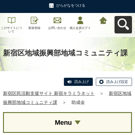
ひらがなをつける
このサイトにつ
新規登録
お問い合わせ
個人会員ログイ
新宿区民活動支
いて
ン
援サイト 新宿キ
ラミラネットへ
戻る
新宿区地域振興部地域コミュニティ課
読み上げ
読み上げ設定
新宿区民活動支援サイト 新宿キラミラネット
＞
新宿区地域
振興部地域コミュニティ課
＞
助成金
Menu