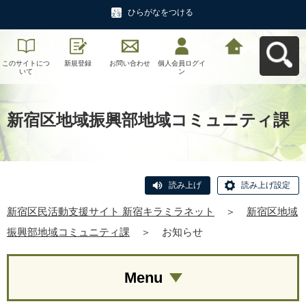
ひらがなをつける
このサイトにつ
新規登録
お問い合わせ
個人会員ログイ
新宿区民活動支
いて
ン
援サイト 新宿キ
ラミラネットへ
戻る
新宿区地域振興部地域コミュニティ課
読み上げ
読み上げ設定
新宿区民活動支援サイト 新宿キラミラネット
＞
新宿区地域
振興部地域コミュニティ課
＞
お知らせ
Menu