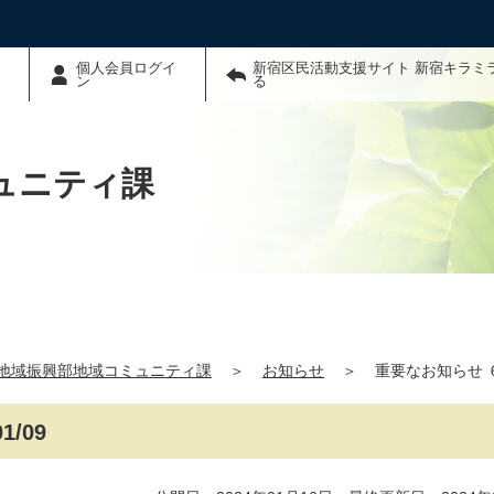
個人会員ログイ
新宿区民活動支援サイト 新宿キラミ
ン
る
ュニティ課
地域振興部地域コミュニティ課
＞
お知らせ
＞
重要なお知らせ ６（
/09