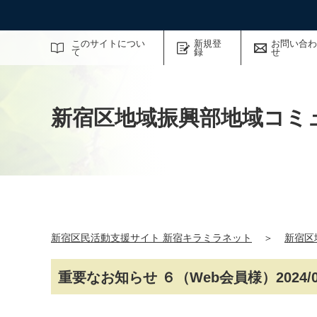
サイト内検索
このサイトについ
新規登
お問い合わ
て
録
せ
新宿区地域振興部地域コミ
新宿区民活動支援サイト 新宿キラミラネット
＞
新宿区
重要なお知らせ ６（Web会員様）2024/01