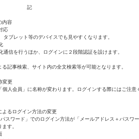
記
の
内
容
対
応
、
タ
ブ
レ
ッ
ト
等
の
デ
バ
イ
ス
で
も
見
や
す
く
な
り
ま
す
。
化
化
通
信
を
行
う
ほ
か
、
ロ
グ
イ
ン
に
２
段
階
認
証
を
設
け
ま
す
。
よ
る
記
事
検
索
、
サ
イ
ト
内
の
全
文
検
索
等
が
可
能
と
な
り
ま
す
。
称
変
更
「
個
人
会
員
」
に
名
称
が
変
わ
り
ま
す
。
ロ
グ
イ
ン
す
る
際
に
は
ご
注
意
に
よ
る
ロ
グ
イ
ン
方
法
の
変
更
＋
パ
ス
ワ
ー
ド
」
で
の
ロ
グ
イ
ン
方
法
が
「
メ
ー
ル
ア
ド
レ
ス
＋
パ
ス
ワ
り
ま
す
。
面