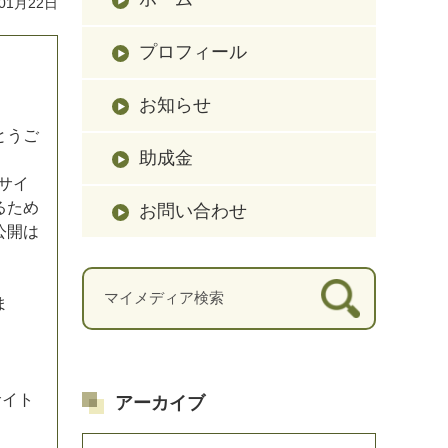
01月22日
プロフィール
お知らせ
と
う
ご
助成金
サ
イ
る
た
め
お問い合わせ
公
開
は
ま
サ
イ
ト
アーカイブ