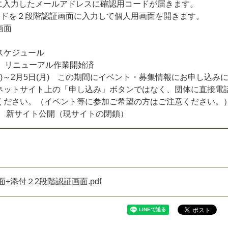
に
入
力
し
た
メ
ー
ル
ア
ド
レ
ス
に
確
認
用
コ
ー
ド
が
届
き
ま
す
。
ー
ド
を
２
段
階
認
証
画
面
に
入
力
し
て
個
人
用
画
面
を
開
き
ま
す
。
画
面
ス
ケ
ジ
ュ
ー
ル
リ
ニ
ュ
ー
ア
ル
作
業
開
始
済
)
～
2
月
5
日
(
月
)
こ
の
期
間
に
イ
ベ
ン
ト
・
募
集
情
報
に
お
申
し
込
み
ネ
ッ
ト
サ
イ
ト
上
の
「
申
し
込
み
」
ボ
タ
ン
で
は
な
く
、
団
体
に
直
接
電
く
だ
さ
い
。
（
イ
ベ
ン
ト
等
に
参
加
ご
希
望
の
方
は
ご
注
意
く
だ
さ
い
。
新
サ
イ
ト
公
開
（
現
サ
イ
ト
の
閉
鎖
）
+添付２2段階認証画面.pdf