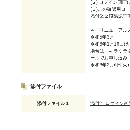
(
２
)
ロ
グ
イ
ン
画
面
(
３
)
こ
の
確
認
用
コ
添
付
②
２
段
階
認
証
４
リ
ニ
ュ
ー
ア
ル
令
和
5
年
3
月
令
和
6
年
1
月
1
6
日
(
火
場
合
は
、
キ
ラ
ミ
ラ
ー
ル
で
お
申
し
込
み
令
和
6
年
2
月
6
日
(
火
)
添付ファイル
添付ファイル 1
添付１ ログイン画面