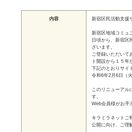
内容
新
宿
区
民
活
動
支
援
新
宿
区
地
域
コ
ミ
ュ
日
頃
か
ら
、
新
宿
区
ざ
い
ま
す
。
ご
登
録
い
た
だ
い
て
ト
開
設
か
ら
１
５
年
下
記
の
と
お
り
サ
イ
令
和
6
年
2
月
6
日
（
マイメディア検索
こ
の
リ
ニ
ュ
ー
ア
ル
す
。
W
e
b
会
員
様
が
お
手
キ
ラ
ミ
ラ
ネ
ッ
ト
ご
公
開
に
向
け
、
ご
理