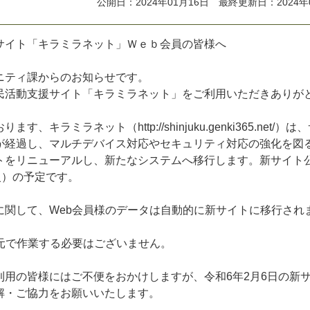
公開日：2024年01月16日 最終更新日：2024年
サ
イ
ト
「
キ
ラ
ミ
ラ
ネ
ッ
ト
」
Ｗ
ｅ
ｂ
会
員
の
皆
様
へ
ニ
テ
ィ
課
か
ら
の
お
知
ら
せ
で
す
。
民
活
動
支
援
サ
イ
ト
「
キ
ラ
ミ
ラ
ネ
ッ
ト
」
を
ご
利
用
い
た
だ
き
あ
り
が
お
り
ま
す
、
キ
ラ
ミ
ラ
ネ
ッ
ト
（
h
t
t
p
:
/
/
s
h
i
n
j
u
k
u
.
g
e
n
k
i
3
6
5
.
n
e
t
/
）
は
、
が
経
過
し
、
マ
ル
チ
デ
バ
イ
ス
対
応
や
セ
キ
ュ
リ
テ
ィ
対
応
の
強
化
を
図
ト
を
リ
ニ
ュ
ー
ア
ル
し
、
新
た
な
シ
ス
テ
ム
へ
移
行
し
ま
す
。
新
サ
イ
ト
火
）
の
予
定
で
す
。
に
関
し
て
、
W
e
b
会
員
様
の
デ
ー
タ
は
自
動
的
に
新
サ
イ
ト
に
移
行
さ
れ
元
で
作
業
す
る
必
要
は
ご
ざ
い
ま
せ
ん
。
利
用
の
皆
様
に
は
ご
不
便
を
お
か
け
し
ま
す
が
、
令
和
6
年
2
月
6
日
の
新
解
・
ご
協
力
を
お
願
い
い
た
し
ま
す
。