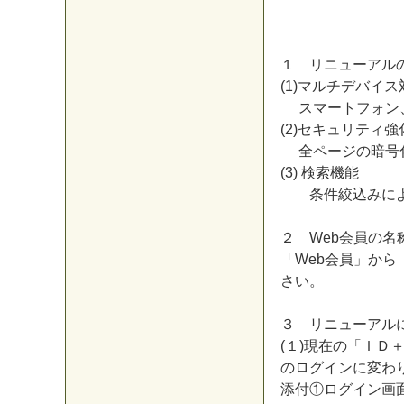
１
リ
ニ
ュ
ー
ア
ル
(
1
)
マ
ル
チ
デ
バ
イ
ス
ス
マ
ー
ト
フ
ォ
ン
(
2
)
セ
キ
ュ
リ
テ
ィ
強
全
ペ
ー
ジ
の
暗
号
(
3
)
検
索
機
能
条
件
絞
込
み
に
２
W
e
b
会
員
の
名
「
W
e
b
会
員
」
か
ら
さ
い
。
３
リ
ニ
ュ
ー
ア
ル
(
１
)
現
在
の
「
Ｉ
Ｄ
の
ロ
グ
イ
ン
に
変
わ
添
付
①
ロ
グ
イ
ン
画