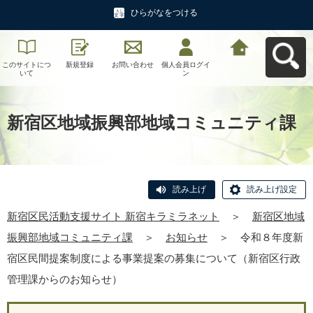
ひらがなをつける
このサイトにつ
新規登録
お問い合わせ
個人会員ログイ
新宿区民活動支
いて
ン
援サイト 新宿キ
ラミラネットへ
戻る
新宿区地域振興部地域コミュニティ課
読み上げ
読み上げ設定
新宿区民活動支援サイト 新宿キラミラネット
＞
新宿区地域
振興部地域コミュニティ課
＞
お知らせ
＞
令和８年度新
宿区民間提案制度による事業提案の募集について（新宿区行政
管理課からのお知らせ）