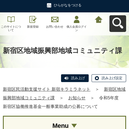
ひらがなをつける
このサイトにつ
新規登録
お問い合わせ
個人会員ログイ
新宿区民活動支
いて
ン
援サイト 新宿キ
ラミラネットへ
戻る
新宿区地域振興部地域コミュニティ課
読み上げ
読み上げ設定
新宿区民活動支援サイト 新宿キラミラネット
＞
新宿区地域
振興部地域コミュニティ課
＞
お知らせ
＞
令和5年度
新宿区協働推進基金一般事業助成の公募について
Menu