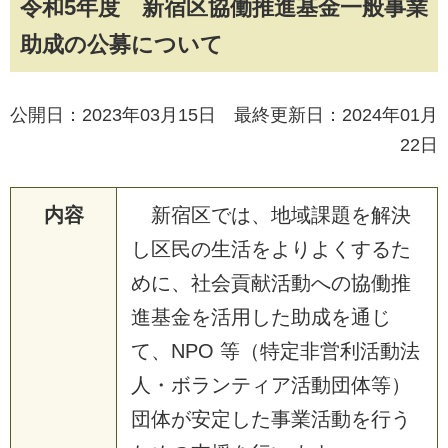
令和5年度 新宿区協働推進基金一般事業
助成の公募について
公開日：2023年03月15日 最終更新日：2024年01月
22日
内容
新
宿
区
で
は
、
地
域
課
題
を
解
決
し
区
民
の
生
活
を
よ
り
よ
く
す
る
た
め
に
、
社
会
貢
献
活
動
へ
の
協
働
推
進
基
金
を
活
用
し
た
助
成
を
通
じ
て
、
N
P
O
等
（
特
定
非
営
利
活
動
法
人
・
ボ
ラ
ン
テ
ィ
ア
活
動
団
体
等
）
団
体
が
安
定
し
た
事
業
活
動
を
行
う