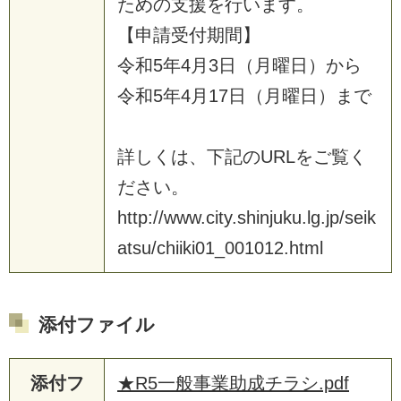
た
め
の
支
援
を
行
い
ま
す
。
【
申
請
受
付
期
間
】
令
和
5
年
4
月
3
日
（
月
曜
日
）
か
ら
令
和
5
年
4
月
1
7
日
（
月
曜
日
）
ま
で
詳
し
く
は
、
下
記
の
U
R
L
を
ご
覧
く
だ
さ
い
。
h
t
t
p
:
/
/
w
w
w
.
c
i
t
y
.
s
h
i
n
j
u
k
u
.
l
g
.
j
p
/
s
e
i
k
a
t
s
u
/
c
h
i
i
k
i
0
1
_
0
0
1
0
1
2
.
h
t
m
l
添付ファイル
添付フ
★R5一般事業助成チラシ.pdf