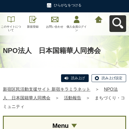
ひらがなをつける
このサイトにつ
新規登録
お問い合わせ
個人会員ログイ
新宿区民活動支
いて
ン
援サイト 新宿キ
ラミラネットへ
戻る
NPO法人 日本国籍華人同携会
読み上げ
読み上げ設定
新宿区民活動支援サイト 新宿キラミラネット
＞
NPO法
人 日本国籍華人同携会
＞
活動報告
＞
まちづくり・コ
ミュニティ
Menu