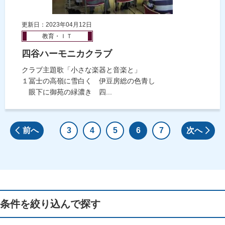
更新日：2023年04月12日
教育・ＩＴ
四谷ハーモニカクラブ
クラブ主題歌「小さな楽器と音楽と」
１冨士の高嶺に雪白く 伊豆房総の色青し
眼下に御苑の緑濃き 四...
前へ
3
4
5
6
7
次へ
条件を絞り込んで探す