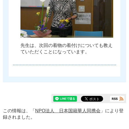
先
生
は
、
次
回
の
着
物
の
着
付
け
に
つ
い
て
も
教
え
て
い
た
だ
く
こ
と
に
な
っ
て
い
ま
す
。
この情報は、「
NPO法人 日本国籍華人同携会
」により登
録されました。