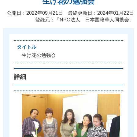
生け花の勉強会
公開日：2022年09月21日 最終更新日：2024年01月22日
登録元：「
NPO法人 日本国籍華人同携会
」
タイトル
生
け
花
の
勉
強
会
詳細