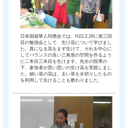
日
本
国
籍
華
人
同
携
会
で
は
、
H
2
2
.
2
.
2
8
に
第
三
回
目
の
勉
強
会
と
し
て
、
生
け
花
に
つ
い
て
学
び
ま
し
た
。
真
に
な
る
花
を
ま
ず
生
け
て
、
そ
れ
を
中
心
に
し
て
バ
ラ
ン
ス
の
良
い
三
角
形
の
空
間
を
作
る
よ
う
に
二
本
目
三
本
目
を
生
け
ま
す
。
先
生
の
指
導
の
下
、
参
加
者
が
思
い
思
い
の
生
け
花
を
実
践
し
ま
し
た
。
細
い
茎
の
花
は
、
太
い
茎
を
水
切
り
し
た
も
の
を
利
用
し
て
生
け
る
こ
と
も
教
わ
り
ま
し
た
。