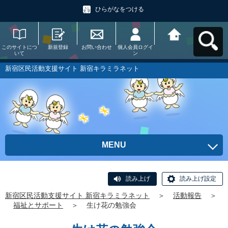
ひらがなをつける
このサイトにつ
新規登録
お問い合わせ
個人会員ログイ
新宿区民活動支
いて
ン
援サイト 新宿キ
ラミラネットへ
戻る
新宿区民活動支援サイト 新宿キラミラネット
MENU
読み上げ
読み上げ設定
新宿区民活動支援サイト 新宿キラミラネット
＞
活動報告
＞
福祉とサポート
＞
生け花の勉強会