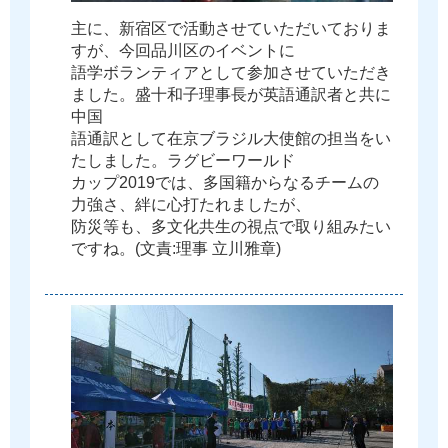
主
に
、
新
宿
区
で
活
動
さ
せ
て
い
た
だ
い
て
お
り
ま
す
が
、
今
回
品
川
区
の
イ
ベ
ン
ト
に
語
学
ボ
ラ
ン
テ
ィ
ア
と
し
て
参
加
さ
せ
て
い
た
だ
き
ま
し
た
。
盛
十
和
子
理
事
長
が
英
語
通
訳
者
と
共
に
中
国
語
通
訳
と
し
て
在
京
ブ
ラ
ジ
ル
大
使
館
の
担
当
を
い
た
し
ま
し
た
。
ラ
グ
ビ
ー
ワ
ー
ル
ド
カ
ッ
プ
2
0
1
9
で
は
、
多
国
籍
か
ら
な
る
チ
ー
ム
の
力
強
さ
、
絆
に
心
打
た
れ
ま
し
た
が
、
防
災
等
も
、
多
文
化
共
生
の
視
点
で
取
り
組
み
た
い
で
す
ね
。
(
文
責
:
理
事
立
川
雅
章
)