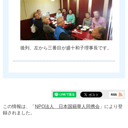
後
列
、
左
か
ら
三
番
目
が
盛
十
和
子
理
事
長
で
す
。
この情報は、「
NPO法人 日本国籍華人同携会
」により登
録されました。