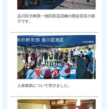
品
川
区
大
崎
第
一
地
区
防
災
訓
練
の
開
会
宣
言
の
様
子
で
す
。
人
命
救
助
に
つ
い
て
学
び
ま
し
た
。