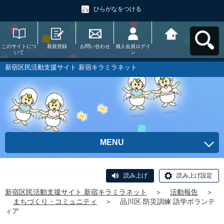
ひらがなをつける
このサイトにつ
新規登録
お問い合わせ
個人会員ログイ
新宿区民活動支
いて
ン
援サイト 新宿キ
ラミラネットへ
戻る
新宿区民活動支援サイト 新宿キラミラネット
MENU
読み上げ
読み上げ設定
新宿区民活動支援サイト 新宿キラミラネット
＞
活動報告
＞
まちづくり・コミュニティ
＞
品川区 防災訓練 語学ボランテ
ィア