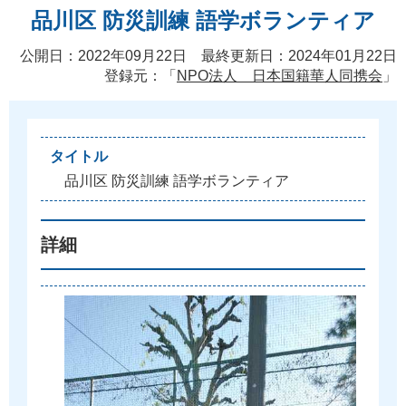
品川区 防災訓練 語学ボランティア
公開日：2022年09月22日 最終更新日：2024年01月22日
登録元：「
NPO法人 日本国籍華人同携会
」
タイトル
品
川
区
防
災
訓
練
語
学
ボ
ラ
ン
テ
ィ
ア
詳細