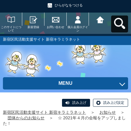
ひらがなをつける
このサイトにつ
新規登録
お問い合わせ
個人会員ログイ
新宿区民活動支
いて
ン
援サイト 新宿キ
ラミラネットへ
戻る
新宿区民活動支援サイト 新宿キラミラネット
MENU
読み上げ
読み上げ設定
新宿区民活動支援サイト 新宿キラミラネット
＞
お知らせ
＞
団体からのお知らせ
＞
☆ 2021年４月の会報をアップしまし
た！