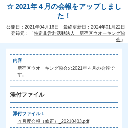
☆ 2021年４月の会報をアップしまし
た！
公開日：2021年04月16日 最終更新日：2024年01月22日
登録元：「
特定非営利活動法人 新宿区ウオーキング協
会
」
内容
新
宿
区
ウ
オ
ー
キ
ン
グ
協
会
の
2
0
2
1
年
４
月
の
会
報
で
す
。
添付ファイル
添付ファイル 1
４月度会報（修正）_20210403.pdf