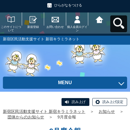
ひらがなをつける
このサイトにつ
新規登録
お問い合わせ
個人会員ログイ
新宿区民活動支
いて
ン
援サイト 新宿キ
ラミラネットへ
戻る
新宿区民活動支援サイト 新宿キラミラネット
MENU
読み上げ
読み上げ設定
新宿区民活動支援サイト 新宿キラミラネット
＞
お知らせ
＞
団体からのお知らせ
＞
9月度会報